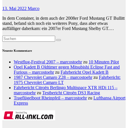
13. Mai 2022
Marco
In dem Container, in dem auch der 2008er Ford Mustang GT Bullitt
stand, befand sich noch ein weiteres Pony, dass aber etwas
auffälliger daherkam: ein 2007er Ford Mustang Shelby GT.…
Neueste Kommentare
Westflug-Festival 2007 – marcostoehr
zu
10 Minuten Pilot
Opel Kadett B Oldtimer gegen Mitsubishi Eclipse Fast and
Furious – marcostoehr
zu
Fahrbericht Opel Kadett B
1987 Chevrolet Camaro Z28 – marcostoehr
zu
Fahrbericht:
1975 Chevrolet Camaro LT
Fahrbericht Citroën Berlingo Multispace XTR HDi 115 –
marcostoehr
zu
Testbericht Citroën DS3 Racing
Tragflügelboot Rheinpfeil – marcostoehr
zu
Lufthansa Airport
Express