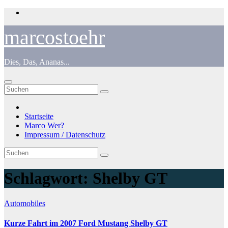
Zum
Inhalt
springen
marcostoehr
Dies, Das, Ananas...
Startseite
Marco Wer?
Impressum / Datenschutz
Schlagwort:
Shelby GT
Automobiles
Kurze Fahrt im 2007 Ford Mustang Shelby GT