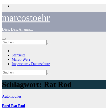
Zum
Inhalt
springen
marcostoehr
Dies, Das, Ananas...
Startseite
Marco Wer?
Impressum / Datenschutz
Schlagwort:
Rat Rod
Automobiles
Ford Rat Rod