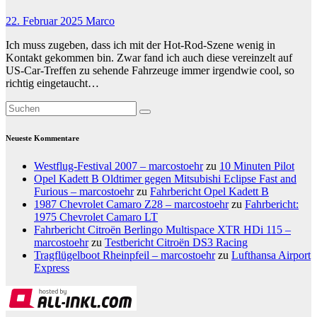
22. Februar 2025
Marco
Ich muss zugeben, dass ich mit der Hot-Rod-Szene wenig in
Kontakt gekommen bin. Zwar fand ich auch diese vereinzelt auf
US-Car-Treffen zu sehende Fahrzeuge immer irgendwie cool, so
richtig eingetaucht…
Neueste Kommentare
Westflug-Festival 2007 – marcostoehr
zu
10 Minuten Pilot
Opel Kadett B Oldtimer gegen Mitsubishi Eclipse Fast and
Furious – marcostoehr
zu
Fahrbericht Opel Kadett B
1987 Chevrolet Camaro Z28 – marcostoehr
zu
Fahrbericht:
1975 Chevrolet Camaro LT
Fahrbericht Citroën Berlingo Multispace XTR HDi 115 –
marcostoehr
zu
Testbericht Citroën DS3 Racing
Tragflügelboot Rheinpfeil – marcostoehr
zu
Lufthansa Airport
Express