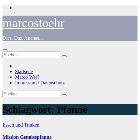
Zum
Inhalt
springen
marcostoehr
Dies, Das, Ananas...
Startseite
Marco Wer?
Impressum / Datenschutz
Schlagwort:
Pfanne
Essen und Trinken
Mission Gemüsepfanne