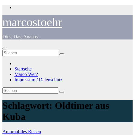
Zum
Inhalt
springen
marcostoehr
Dies, Das, Ananas...
Startseite
Marco Wer?
Impressum / Datenschutz
Schlagwort:
Oldtimer aus
Kuba
Automobiles
Reisen