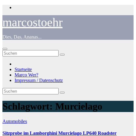
Zum
Inhalt
springen
marcostoehr
Dies, Das, Ananas...
Startseite
Marco Wer?
Impressum / Datenschutz
Schlagwort:
Murcielago
Automobiles
Sitzprobe im Lamborghini Murcielago LP640 Roadster