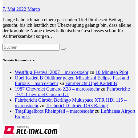
7. Mai 2022
Marco
Lange habe ich nach einem passenden Titel für diesen Beitrag
gesucht, bis ich letztlich zur Überzeugung gelangt bin, dass alleine
der komplette Name dieses italienischen Geschosses schon für
Aufmerksamkeit sorgen…
Neueste Kommentare
Westflug-Festival 2007 – marcostoehr
zu
10 Minuten Pilot
Opel Kadett B Oldtimer gegen Mitsubishi Eclipse Fast and
Furious – marcostoehr
zu
Fahrbericht Opel Kadett B
1987 Chevrolet Camaro Z28 – marcostoehr
zu
Fahrbericht:
1975 Chevrolet Camaro LT
Fahrbericht Citroën Berlingo Multispace XTR HDi 115 –
marcostoehr
zu
Testbericht Citroën DS3 Racing
Tragflügelboot Rheinpfeil – marcostoehr
zu
Lufthansa Airport
Express