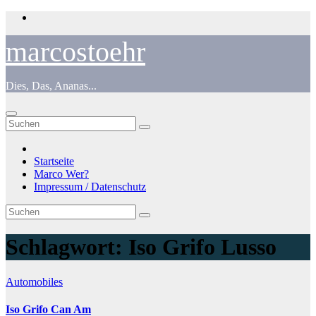
Zum
Inhalt
springen
marcostoehr
Dies, Das, Ananas...
Startseite
Marco Wer?
Impressum / Datenschutz
Schlagwort:
Iso Grifo Lusso
Automobiles
Iso Grifo Can Am