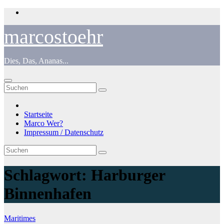
Zum
Inhalt
springen
marcostoehr
Dies, Das, Ananas...
Startseite
Marco Wer?
Impressum / Datenschutz
Schlagwort:
Harburger
Binnenhafen
Maritimes