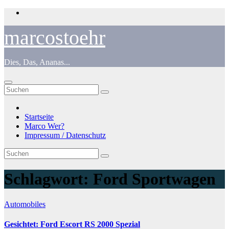
Zum
Inhalt
springen
marcostoehr
Dies, Das, Ananas...
Startseite
Marco Wer?
Impressum / Datenschutz
Schlagwort:
Ford Sportwagen
Automobiles
Gesichtet: Ford Escort RS 2000 Spezial