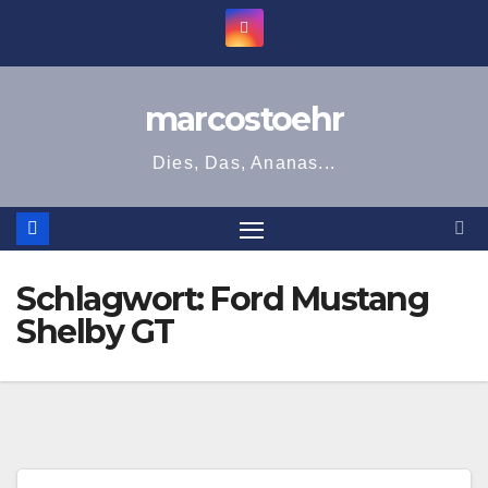
Zum
Inhalt
springen
marcostoehr
Dies, Das, Ananas...
Schlagwort:
Ford Mustang
Shelby GT