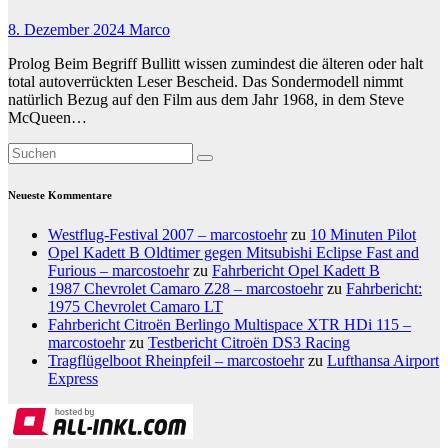
8. Dezember 2024
Marco
Prolog Beim Begriff Bullitt wissen zumindest die älteren oder halt
total autoverrückten Leser Bescheid. Das Sondermodell nimmt
natürlich Bezug auf den Film aus dem Jahr 1968, in dem Steve
McQueen…
Neueste Kommentare
Westflug-Festival 2007 – marcostoehr
zu
10 Minuten Pilot
Opel Kadett B Oldtimer gegen Mitsubishi Eclipse Fast and
Furious – marcostoehr
zu
Fahrbericht Opel Kadett B
1987 Chevrolet Camaro Z28 – marcostoehr
zu
Fahrbericht:
1975 Chevrolet Camaro LT
Fahrbericht Citroën Berlingo Multispace XTR HDi 115 –
marcostoehr
zu
Testbericht Citroën DS3 Racing
Tragflügelboot Rheinpfeil – marcostoehr
zu
Lufthansa Airport
Express