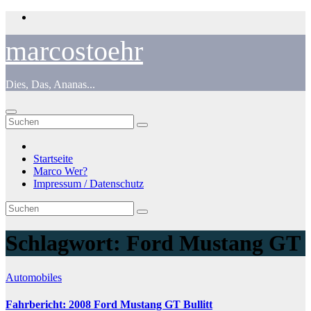
Zum
Inhalt
springen
marcostoehr
Dies, Das, Ananas...
Startseite
Marco Wer?
Impressum / Datenschutz
Schlagwort:
Ford Mustang GT
Automobiles
Fahrbericht: 2008 Ford Mustang GT Bullitt