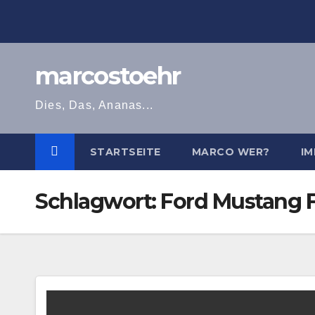
Zum
Inhalt
springen
marcostoehr
Dies, Das, Ananas...
STARTSEITE
MARCO WER?
IM
Schlagwort:
Ford Mustang F