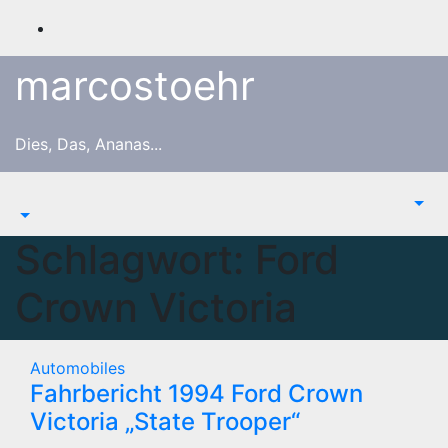
Zum
Inhalt
springen
marcostoehr
Dies, Das, Ananas...
Schlagwort:
Ford
Crown Victoria
Automobiles
Fahrbericht 1994 Ford Crown
Victoria „State Trooper“