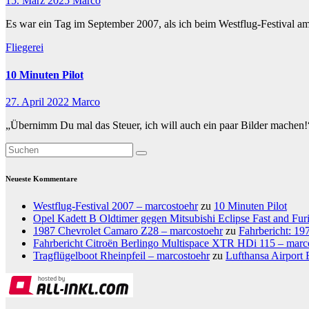
15. März 2025
Marco
Es war ein Tag im September 2007, als ich beim Westflug-Festival am
Fliegerei
10 Minuten Pilot
27. April 2022
Marco
„Übernimm Du mal das Steuer, ich will auch ein paar Bilder machen!
Neueste Kommentare
Westflug-Festival 2007 – marcostoehr
zu
10 Minuten Pilot
Opel Kadett B Oldtimer gegen Mitsubishi Eclipse Fast and Fur
1987 Chevrolet Camaro Z28 – marcostoehr
zu
Fahrbericht: 1
Fahrbericht Citroën Berlingo Multispace XTR HDi 115 – marc
Tragflügelboot Rheinpfeil – marcostoehr
zu
Lufthansa Airport 