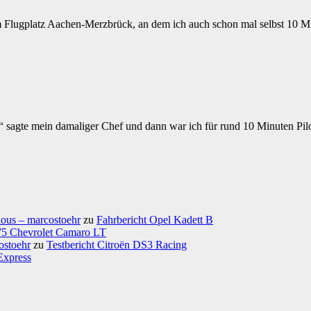
 Flugplatz Aachen-Merzbrück, an dem ich auch schon mal selbst 10 Min
“ sagte mein damaliger Chef und dann war ich für rund 10 Minuten Pi
ious – marcostoehr
zu
Fahrbericht Opel Kadett B
975 Chevrolet Camaro LT
ostoehr
zu
Testbericht Citroën DS3 Racing
Express