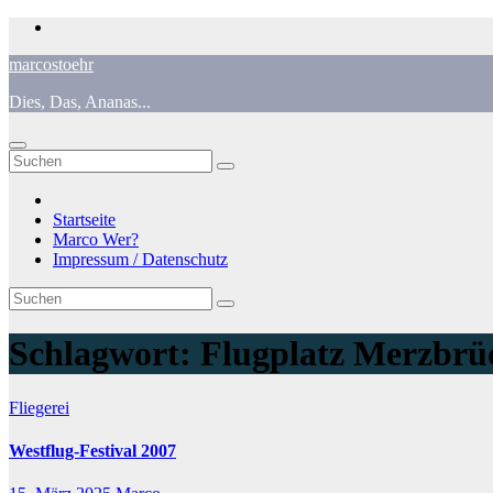
Zum
Inhalt
marcostoehr
springen
Dies, Das, Ananas...
Startseite
Marco Wer?
Impressum / Datenschutz
Schlagwort:
Flugplatz Merzbrü
Fliegerei
Westflug-Festival 2007