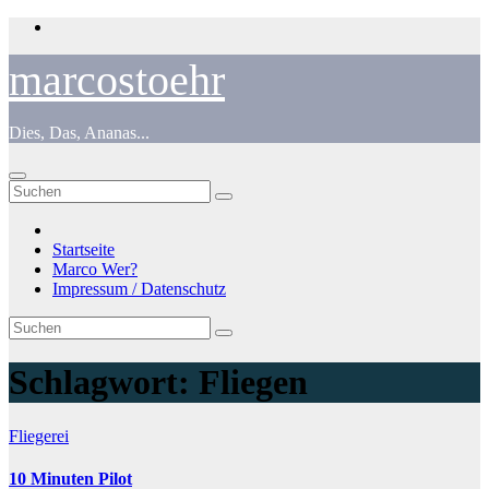
Zum
Inhalt
springen
marcostoehr
Dies, Das, Ananas...
Startseite
Marco Wer?
Impressum / Datenschutz
Schlagwort:
Fliegen
Fliegerei
10 Minuten Pilot