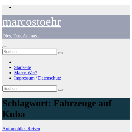
Zum
Inhalt
springen
marcostoehr
Dies, Das, Ananas...
Startseite
Marco Wer?
Impressum / Datenschutz
Schlagwort:
Fahrzeuge auf
Kuba
Automobiles
Reisen