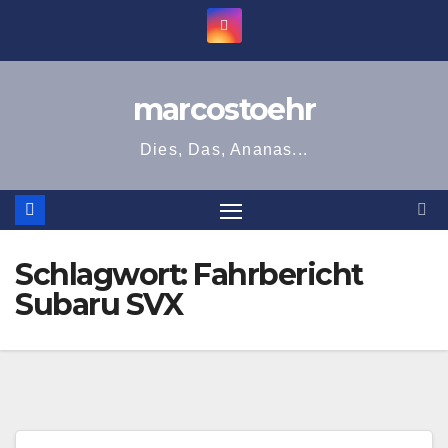
Zum
Inhalt
springen
marcostoehr
Dies, Das, Ananas...
Schlagwort:
Fahrbericht
Subaru SVX