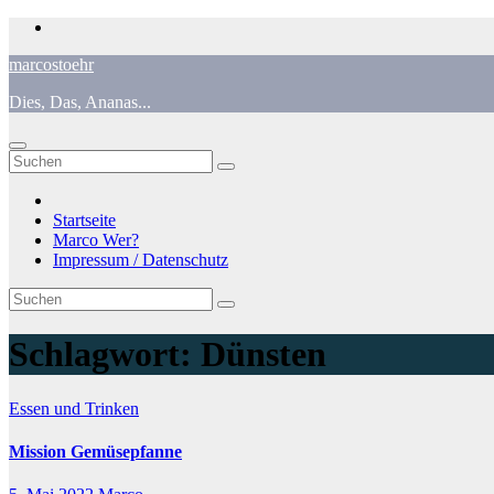
Zum
Inhalt
marcostoehr
springen
Dies, Das, Ananas...
Startseite
Marco Wer?
Impressum / Datenschutz
Schlagwort:
Dünsten
Essen und Trinken
Mission Gemüsepfanne