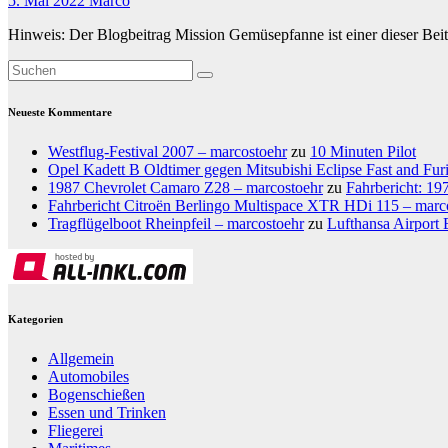
5. Mai 2022
Marco
Hinweis: Der Blogbeitrag Mission Gemüsepfanne ist einer dieser Beit
Neueste Kommentare
Westflug-Festival 2007 – marcostoehr
zu
10 Minuten Pilot
Opel Kadett B Oldtimer gegen Mitsubishi Eclipse Fast and Fur
1987 Chevrolet Camaro Z28 – marcostoehr
zu
Fahrbericht: 1
Fahrbericht Citroën Berlingo Multispace XTR HDi 115 – marc
Tragflügelboot Rheinpfeil – marcostoehr
zu
Lufthansa Airport 
Kategorien
Allgemein
Automobiles
Bogenschießen
Essen und Trinken
Fliegerei