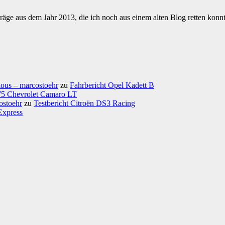
räge aus dem Jahr 2013, die ich noch aus einem alten Blog retten kon
ious – marcostoehr
zu
Fahrbericht Opel Kadett B
975 Chevrolet Camaro LT
ostoehr
zu
Testbericht Citroën DS3 Racing
Express